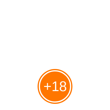
base d'eau afin de ne pas les abîmer.
Le Womanizer Duo mesure 20 cm au total, et jusqu'à 8 cm
d'insertion pour le vibrateur.
Il pèse 270 g.
Il est waterproof.
Il possède la fonction smart silence, c'est à dire qu'après l'avoir
mis en route, il s'active lorsque le bec de la partie stimulation
clitoridienne est en contact avec la peau. Vous pourrez tester en
mettant le doigt dessus pour savoir s'il est bien allumé.
Les commandes:
Le Womanizer Duo possède 6 boutons de commande, un pour
l'allumer et l'éteindre qui se situe à l'arrière près des aimants de
rechargement et 5 pour la navigation entre les différents modes.
+18
Pour la partie stimulation clitoridienne il y a 13 intensités,
Pour le vibrateur il y a un mode continu, 9 modes alternatifs et 13
intensités.
Lorsqu'on arrive au dernier mode alternatif, il repart sur le mode