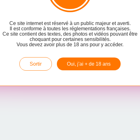
TEXTES
TITS SEINS
Ce site internet est réservé à un public majeur et averti.
Il est conforme à toutes les réglementations françaises.
embre 2016
…
Ce site contient des textes, des photos et vidéos pouvant être
choquant pour certaines sensibilités.
Vous devez avoir plus de 18 ans pour y accéder.
Hébergé par
Overblog
Sortir
Oui, j'ai + de 18 ans
rblog
Top articles
Contact
Signaler un abus
C.G.U.
Cookies et don