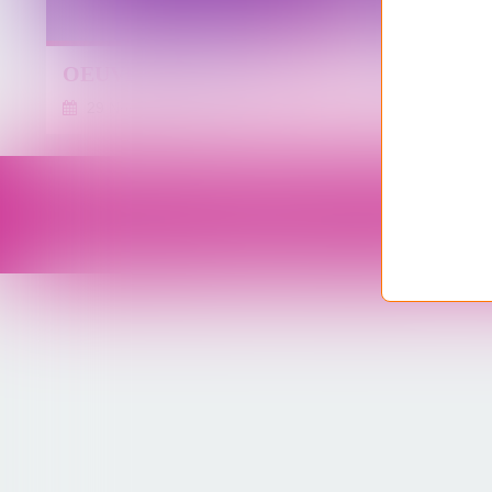
TEXTES
OEUVRES MUSICALES OSÉES
MES PE
29 Novembre 2016
…
19 Nov
Voir le profil de
Vanyfraiz
sur le portail Ove