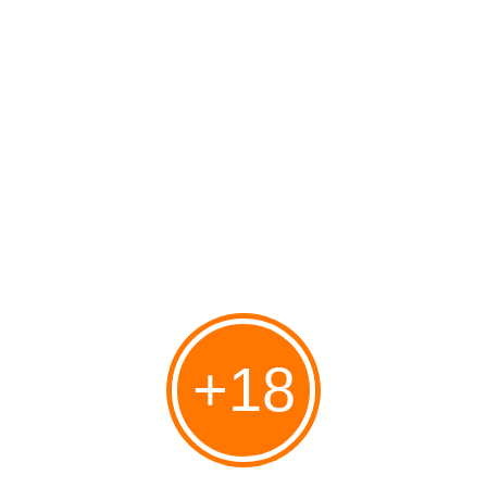
MENU
Accueil
» MOBILE.ARCHIVES
MOBILE.ARCHIVES
Entre mes mains...Eve de Candaulie
Publié le 10/12/2019 à 21:05
Par
Vanyfraiz
+18