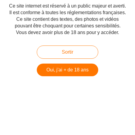
Ce site internet est réservé à un public majeur et averti.
Il est conforme à toutes les réglementations françaises.
Ce site contient des textes, des photos et vidéos
"Troublante excitation" est la réédition de " Mon mari est un homme
pouvant être choquant pour certaines sensibilités.
formidable " de l'auteure Eve de Candaulie et fait partie de ces récits qu'il
faut lire au moins une fois dans sa vie. J'ai eu le plaisir de le relire une fois
Vous devez avoir plus de 18 ans pour y accéder.
encore :-) C'est aussi...
Hébergé par Overblog
Sortir
Top articles
Pages
Oui, j'ai + de 18 ans
Contact
Signaler un abus
C.G.U.
Cookies et données personnelles
Préférences cookies
Voir le profil de Vanyfraiz sur le portail Overblog