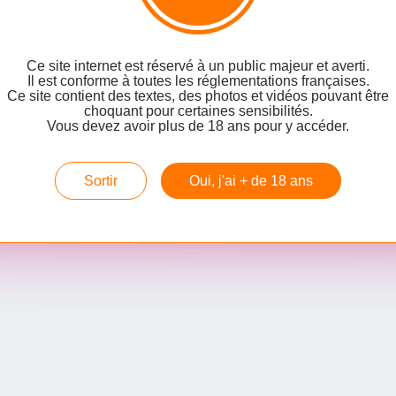
Ce site internet est réservé à un public majeur et averti.
Il est conforme à toutes les réglementations françaises.
Ce site contient des textes, des photos et vidéos pouvant être
choquant pour certaines sensibilités.
Vous devez avoir plus de 18 ans pour y accéder.
Hébergé par
Overblog
Sortir
Oui, j'ai + de 18 ans
rblog
Top articles
Contact
Signaler un abus
C.G.U.
Cookies et don