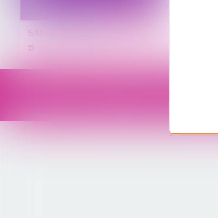
TEXTES, TEST
SALON DE L'ÉROTISME
1 Novembre 2017
…
Voir le profil de
Vanyfraiz
sur le portail Ove