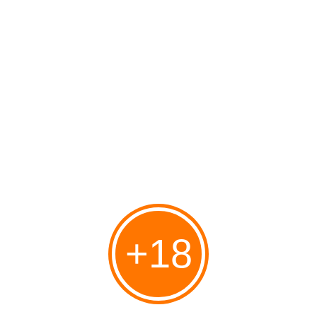
MENU
Accueil
» wishlist
wishlist
Ma liste de souhait
Publié le 15/02/2021 à 14:58
Par
Vanyfraiz
+18