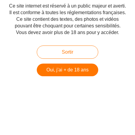
Ce site internet est réservé à un public majeur et averti.
Il est conforme à toutes les réglementations françaises.
Ce site contient des textes, des photos et vidéos
Je deviens de plus en plus accro aux sextoys et autres produits coquins,
pouvant être choquant pour certaines sensibilités.
c'est grave docteur? 😉 J'ai décidé il y a quelques temps (en avril 2018) de
faire une liste de ce que j'aimerais tester un jour en solo et surtout en duo
Vous devez avoir plus de 18 ans pour y accéder.
avec mon chéri Ange, c'est...
Hébergé par Overblog
Sortir
Top articles
Pages
Oui, j'ai + de 18 ans
Contact
Signaler un abus
C.G.U.
Cookies et données personnelles
Préférences cookies
Voir le profil de Vanyfraiz sur le portail Overblog