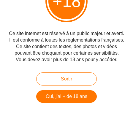
+18
Ce site internet est réservé à un public majeur et averti.
Il est conforme à toutes les réglementations françaises.
Les nouvelles érotiques de Christian LAMANT
Ce site contient des textes, des photos et vidéos
pouvant être choquant pour certaines sensibilités.
un auteur de nouvelles erotiques, voire pornographiques,
mettant en scene des actes sexuels, disponibles en
Vous devez avoir plus de 18 ans pour y accéder.
autopublication, vous fait decouvrir son univers
http://leserotiquesdechristianlamant.weebly.com/
Sortir
#Entre mes mains
Oui, j'ai + de 18 ans
Partager