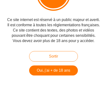
Ma dernière pensée avant de m'endormir:
«Tu sais maintenant ce que c'est que d'avoir le feu au cul» ;-)
Ce site internet est réservé à un public majeur et averti.
Il est conforme à toutes les réglementations françaises.
-Retrouvez
ici toutes les offres spéciales
du moment.
Ce site contient des textes, des photos et vidéos
-Découvrez
La présentation de Lovehoney et les tests réalisés
pouvant être choquant pour certaines sensibilités.
grâce à eux.
Vous devez avoir plus de 18 ans pour y accéder.
Sortir
#Test
Partager
Oui, j'ai + de 18 ans
Vous aimerez aussi