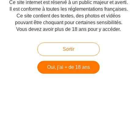
qu'il procure qu'être plus vigoureuse avec.
Ce site internet est réservé à un public majeur et averti.
En duo avec un stimulateur clitoridien, je trouve le combo parfait,
Il est conforme à toutes les réglementations françaises.
sans avoir besoin de mettre les pulsations trop fortes.
Ce site contient des textes, des photos et vidéos
Je suis vraiment conquise par ce dildo qui peut tout aussi bien
pouvant être choquant pour certaines sensibilités.
faire une jolie déco sur la table de chevet ;-)
Vous devez avoir plus de 18 ans pour y accéder.
Je remercie espaceplaisir grâce à qui j'ai pu réaliser ce test.
Sortir
Si vous souhaitez l'offrir ou l'acquérir, c'est par là--->
Dildo en
Oui, j'ai + de 18 ans
verre Icicles n°12
-Découvrez
la présentation de espaceplaisir et les tests réalisés
grâce à eux.
#Test partenaire