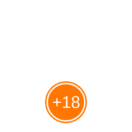
Le nettoyage à l'eau savonneuse est généralement suffisant, un
toy cleaner peut également être utilisé.
P
ar contre pas de toy cleaner juste avant l'utilisation, les
muqueuses sont fragiles.
Veillez à ce qu'il ne prenne pas de choc, si cela arrive, ne l'utilisez
plus.
L'emballage:
Les emballages des produits Icicles sont sublimes, c'est très chic
pour offrir.
+18
Mon avis final:
C'est un magnifique sextoy, très efficace pour stimuler la zone G
et apprendre à connaître ses sensations, pour les débutantes il
est parfait.
On peut tout autant prendre son temps et profiter des sensations