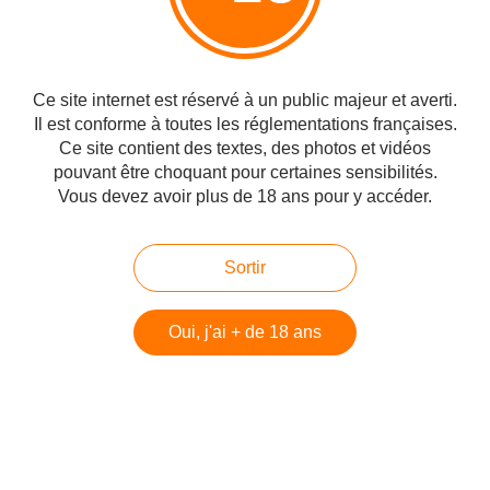
#Test
Ce site internet est réservé à un public majeur et averti.
Partager
Il est conforme à toutes les réglementations françaises.
Ce site contient des textes, des photos et vidéos
pouvant être choquant pour certaines sensibilités.
Vous devez avoir plus de 18 ans pour y accéder.
Vous aimerez aussi
Sortir
Avis sur le Rabbit de luxe Desire chez
Lovehoney
Oui, j'ai + de 18 ans
Avis sur Le Sona Cruise de Lelo