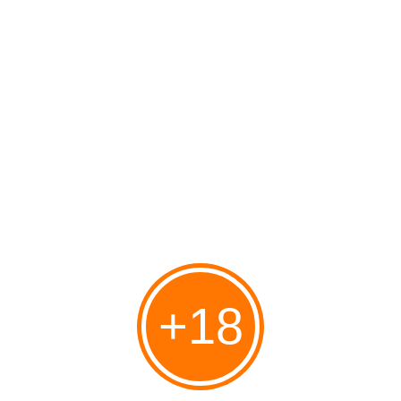
Il est waterproof, vous pourrez l'utiliser sous la douche et dans le
bain.
*****
Un sextoy se nettoie avant et après utilisation.
Le nettoyage à l'eau savonneuse est généralement suffisant, un
toy cleaner peut également être utilisé.
P
ar contre pas de toy cleaner juste avant l'utilisation, les
muqueuses sont fragiles.
Sa tête
chercheuse
trouveuse de zone G, est très flexible et est
ultra moelleuse grâce à l'utilisation de silicone liquide dans sa
conception.
Ce sextoy est doté de 2 moteurs commandés par 2 boutons.
Le bouton rond commande les oreilles et ses 3 vitesses.
L'autre bouton commande les vibration de la hampe. Il y a 12
+18
modes de vibrations, 3 continus d'intensité variable et 9
alternatifs.
*****
On peut verrouiller ou déverrouiller le sextoy en appuyant
simultanément sur les 2 boutons pendant 2 secondes.