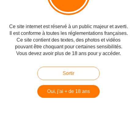
branches et même en éteindre une des 2 selon son envie, grâce
au bouton avec les logos.
Il y a 5 modes de vibration et l'intensité se règle avec le bouton
qui représente des traits.
Ce site internet est réservé à un public majeur et averti.
Il est conforme à toutes les réglementations françaises.
L'emballage:
Ce site contient des textes, des photos et vidéos
pouvant être choquant pour certaines sensibilités.
Vous devez avoir plus de 18 ans pour y accéder.
Mon avis final:
Sortir
Comme vous le savez depuis le temps que vous me suivez, et si
vous découvrez mon blog vous comprendrez, que j'attache de
l'importance à être honnête sur les produits que je teste,
lorsqu'on m'en envoie un, d'autant plus par surprise et qu'il ne
Oui, j'ai + de 18 ans
répond pas à mes attentes mais surtout à ce que les potentiels
acheteurs attendent d'un sextoy, il est de mon devoir de le dire
clairement.
Pour moi ce sextoy n'est pas confortable du tout, d'ailleurs il est
impossible de marcher avec, car il est trop gros et à cause de la
forme arrondie de l'oeuf qui n'est pas dans le bon sens...il se fait