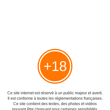
monogame.
-Dans cette ouvrage tu nous dis que c'est ta 1ère
infidélité qui a conduit ton couple au candaulisme,
sans cela ton mari serait-il devenu ce «mari
formidable» que tu as?
Ma première infidélité avouée fut un déclic dans notre
couple. Nous avons mis deux ans entre cette première
discussion ouverte où nous nous sommes dit que nous
nous aimions très fort avec mon mari, et nos premières
+18
discussions sur l'excitation de Monsieur à m'imaginer avec
une autre personne. C'est ce passage à l'acte et mon
envie de l'exprimer ouvertement qui ont été une
opportunité pour parler de l'ouverture de notre couple. Mon
mari est un homme formidable avant même d'être un mari.
Nous avons depuis toujours discuté de BDSM, ou d'autres
Ce site internet est réservé à un public majeur et averti.
pratiques sexuelles qui nous intriguaient à l'époque. Dans
Il est conforme à toutes les réglementations françaises.
tous les scénarios, je crois que nous nous serions donné
Ce site contient des textes, des photos et vidéos
des libertés. C'est dans notre caractère et notre éducation.
pouvant être choquant pour certaines sensibilités.