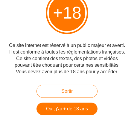
+18
Vous aimerez aussi
Entre mes mains: Le slow sex
Ce site internet est réservé à un public majeur et averti.
Il est conforme à toutes les réglementations françaises.
Ce site contient des textes, des photos et vidéos
pouvant être choquant pour certaines sensibilités.
Vous devez avoir plus de 18 ans pour y accéder.
Entre mes mains: Aimer à tout âge de
Philippe Hofman
Sortir
Oui, j'ai + de 18 ans
Entre mes mains: Clitologie