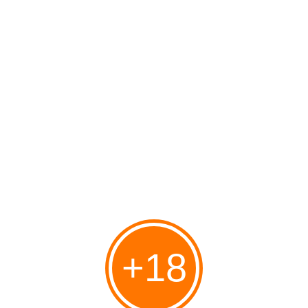
-Vous y trouverez également un superbe gode ceinture sans
harnais, qui de part sa forme devrait s'adapter à tous les vagins.
Il est flexible et doté d'une mémoire de position pour un confort
optimal à chaque utilisation et offrir une double stimulation,
clitoridienne et de la zone G.
Il existe en 3 coloris et 4 tailles.
-Il existe un modèle vibrant de ce gode ceinture sans harnais je
vous propose de lire
le test réalisé par Cyju du site Les plaisirs
de Cyju
ainsi que celui de
Astrid et Théo pour le site NXPL (Nouveaux
Plaisirs)
+18
Toutes les images pour illustrer l'article sont issues du site de
strap-on-me.